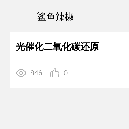
鲨鱼辣椒
光催化二氧化碳还原
846
0